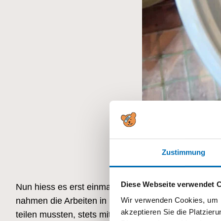
Zustimmung
Diese Webseite verwendet 
Nun hiess es erst einmal abwarten und giessen! Als
Wir verwenden Cookies, um I
nahmen die Arbeiten in unserem Garten sehr ernst. 
akzeptieren Sie die Platzie
teilen mussten, stets mit Wasser. Schon bald konnt