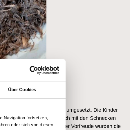
Über Cookies
ere Hochbeete auf dem Wiesli umgesetzt. Die Kinder
 Navigation fortsetzen,
Gemüse, welches wir leider auch mit den Schnecken
hren oder sich von diesen
 Zvieri geniessen. Mit grosser Vorfreude wurden die