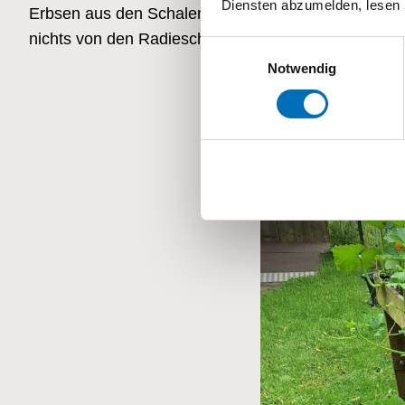
Diensten abzumelden, lesen 
Erbsen aus den Schalen gepickt und die Karotten s
nichts von den Radieschen übrig…
Einwilligungsauswahl
Notwendig