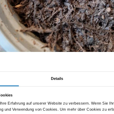
Details
Töpfe mit Erde
Cookies
 die Setzlinge gross genug waren, haben wir sie in uns
hre Erfahrung auf unserer Website zu verbessern. Wenn Sie Ihre
Wenn sie auf dem Wiesli spielten, versorgten sie das 
rung und Verwendung von Cookies. Um mehr über Cookies zu erfa
en wir die ersten Tomaten und Gurken ernten und sie zum