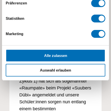
Präferenzen
Statistiken
Marketing
13.03.2025
Projekt «Suubers Dübi»
Alle zulassen
Warum nicht etwas Gutes für die
eigene Stadt tun? Unsere Schule
Auswahl erlauben
IFA (Intensiv-Förderung Autismus,
Zyklus 1) hat sich als sogenannter
«Raumpate» beim Projekt «Suubers
Dübi» angemeldet und unsere
Schüler:innen sorgen nun entlang
einem bestimmten