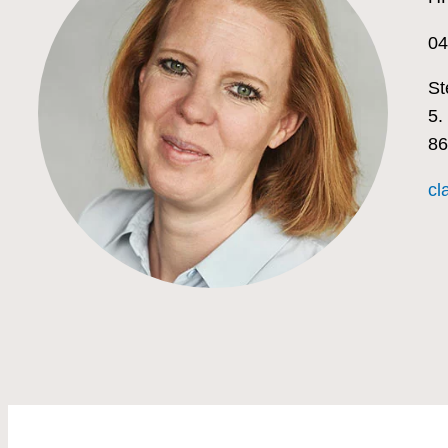
04
St
5.
86
cl