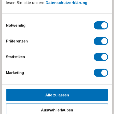
lesen Sie bitte unsere
Datenschutzerklärung
.
In unseren Schulen wird eine ganzheitliche
Entwicklung der Schülerinnen und Schüler
angestrebt. Der sonderpädagogische Auftrag
Einwilligungsauswahl
Notwendig
bezieht sich auf alle Entwicklungsbereiche des
Kindes und orientiert sich am Lehrplan 21, für
Präferenzen
Schüler:innen mit komplexen Behinderungen.
Erfahren Sie mehr
Statistiken
Marketing
Veranstaltungen
Anlässe der Stiftung visoparents
Alle zulassen
Unsere Veranstaltungen sind auf Familien von
Kindern mit Behinderung ausgerichtet.
Auswahl erlauben
Verbringen Sie mit anderen betroffenen