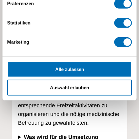
Präferenzen
Sommerlager eins-zu-eins
Statistiken
Wir organisieren jährlich ein
Sommerferienlager für Kinder und
Marketing
Jugendliche mit schwerer
Mehrfachbehinderung an der
Heilpädagogischen Tagesschule
Alle zulassen
visoparents in Zürich-Oerlikon. Durch
eine Eins-zu-eins-Betreuung mit
Auswahl erlauben
Fachpersonen ist es möglich, Ausflüge zu
machen, den Bedürfnissen
entsprechende Freizeitaktivitäten zu
organisieren und die nötige medizinische
Betreuung zu gewährleisten.
Was wird für die Umsetzung