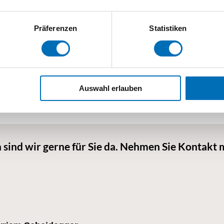
Weitere Selbsthilfe-Angebote
Präferenzen
Statistiken
ts und Eltern-Treffen für Eltern und Angehörige schweizw
Selbsthilfe «Autismus»
Auswahl erlauben
Selbsthilfe «Sehen»
 sind wir gerne für Sie da. Nehmen Sie Kontakt m