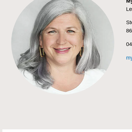
My
Le
St
86
04
my