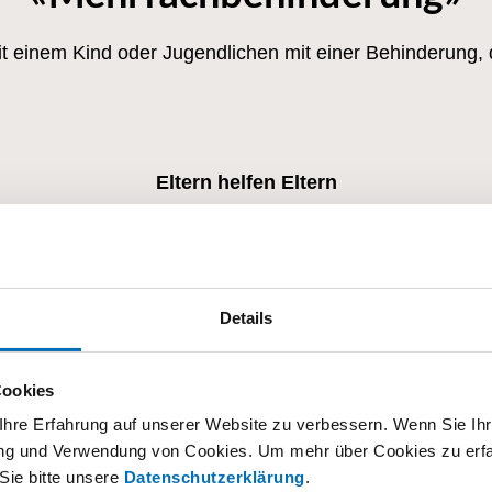
 mit einem Kind oder Jugendlichen mit einer Behinderung
Eltern helfen Eltern
Eltern-Chat
ern- und Fachberatung betreut und ist kostenlos. Sie müs
visoparents.
Details
WhatsApp-Gruppe beitreten
Cookies
hre Erfahrung auf unserer Website zu verbessern. Wenn Sie Ihre
rung und Verwendung von Cookies. Um mehr über Cookies zu erfa
Sie bitte unsere
Datenschutzerklärung
.