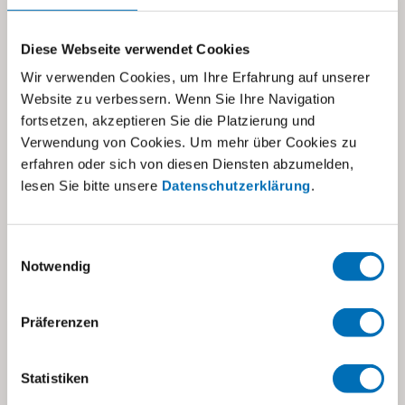
Beste Entwicklungsmöglichkeiten
Förderung in der integrativen Kita
Diese Webseite verwendet Cookies
Kinderhaus Imago
Wir verwenden Cookies, um Ihre Erfahrung auf unserer
Website zu verbessern. Wenn Sie Ihre Navigation
Ein reger Austausch zwischen internen und
fortsetzen, akzeptieren Sie die Platzierung und
externen Fachpersonen und Institutionen aus
Verwendung von Cookies. Um mehr über Cookies zu
den Bereichen Pädagogik, Medizin und Pflege
erfahren oder sich von diesen Diensten abzumelden,
sichern dem Kind mit Behinderung die
lesen Sie bitte unsere
Datenschutzerklärung
.
bestmögliche kindbezogene Förderung.
Einwilligungsauswahl
Erfahren Sie mehr
Notwendig
Präferenzen
Statistiken