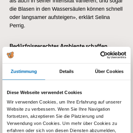
als auch in seiner Intensität variieren, und sogar
die Blasen in den Wassersäulen können schnell
oder langsamer aufsteigen», erklärt Selina
Perrig.
Bedürfnisgerechtes Ambiente schaffen
Kinder mit Sehschwäche sprechen gut auf helle
Lämpchen an, andere Kinder haben eher
Zustimmung
Details
Über Cookies
Schwierigkeiten, viele Reize gleichzeitig zu
verarbeiten und bevorzugen ein Ambiente mit
Diese Webseite verwendet Cookies
weniger Elementen. Die Technik gewährt eine
schier unendliche Wahlmöglichkeit und lässt
Wir verwenden Cookies, um Ihre Erfahrung auf unserer
Website zu verbessern. Wenn Sie Ihre Navigation
jedes Detail bedürfnisgerecht einstellen. In
fortsetzen, akzeptieren Sie die Platzierung und
einem Snoezelen-Raum wird von den Kindern
Verwendung von Cookies. Um mehr über Cookies zu
keine Leistung erwartet. Hier können sie einfach
erfahren oder sich von diesen Diensten abzumelden,