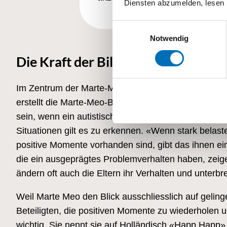
Diensten abzumelden, lesen 
Einwilligungsauswahl
Notwendig
Die Kraft der Bilder
Im Zentrum der Marte-Meo-Methode stehen Kurzfilme
erstellt die Marte-Meo-Beraterin zusammen mit den
sein, wenn ein autistisches Kind Blickkontakt zu sei
Situationen gilt es zu erkennen. «Wenn stark belast
positive Momente vorhanden sind, gibt das ihnen ein
die ein ausgeprägtes Problemverhalten haben, zeige
ändern oft auch die Eltern ihr Verhalten und unterbr
Weil Marte Meo den Blick ausschliesslich auf gelinge
Beteiligten, die positiven Momente zu wiederholen 
wichtig. Sie nennt sie auf Holländisch «Happ Happ