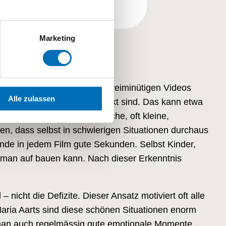
Marketing
eigen. Anhand dieser rund zweiminütigen Videos
Alle zulassen
he Momente besonders geglückt sind. Das kann etwa
nst ruppigen Teenagers. Solche, oft kleine,
en, dass selbst in schwierigen Situationen durchaus
inde in jedem Film gute Sekunden. Selbst Kinder,
n man auf bauen kann. Nach dieser Erkenntnis
icht die Defizite. Dieser Ansatz motiviert oft alle
Maria Aarts sind diese schönen Situationen enorm
e man auch regelmässig gute emotionale Momente