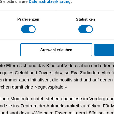
Sie bitte unsere
Datenschutzerklärung
.
Präferenzen
Statistiken
, die Eltern aufnehmen und die ihre Kinder im Alltag z
Auswahl erlauben
 Eltern eine Mikroanalyse. Dabei hebt sie hervor, welc
ner Mutter aufnimmt, oder eine liebevolle Geste eines so
ete Eltern sich und das Kind auf Video sehen und erkenn
 gutes Gefühl und Zuversicht», so Eva Zurlinden. «Ich f
n immer auch Initiativen, die positiv sind und auf dene
echen damit eine Negativspirale.»
nde Momente richtet, stehen ebendiese im Vordergrund – n
und sie ins Zentrum der Aufmerksamkeit zu rücken. Für 
» und sagt dazu: «Wie beim Essen mit dem Löffel sollt