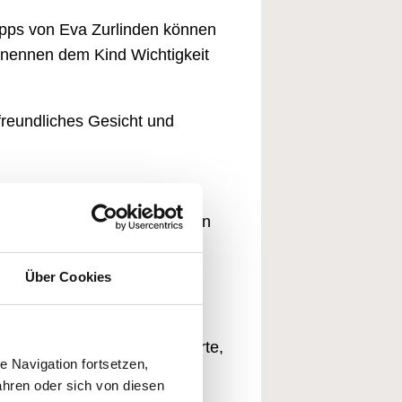
ipps von Eva Zurlinden können
enennen dem Kind Wichtigkeit
 freundliches Gesicht und
s gesehen wird und dass ich
kt es kurz zu mir und wir haben
Über Cookies
it dem roten Auto.»
s zufrieden. Es lernt die Worte,
 Navigation fortsetzen,
hl und in seinem Handeln
hren oder sich von diesen