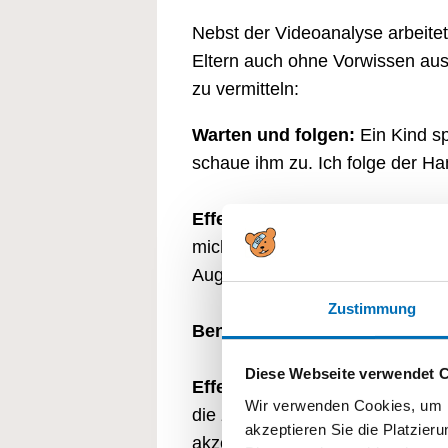
Nebst der Videoanalyse arbeit
Eltern auch ohne Vorwissen aus
zu vermitteln:
Warten und folgen:
Ein Kind s
schaue ihm zu. Ich folge der Ha
Effekt:
Das Kind nimmt im Spiel 
mich für es interessiere. Damit e
Augenkontakt. Das ist ein schö
Zustimmung
Benennen:
Ich schaue weiterhi
Diese Webseite verwendet 
Effekt:
Das Kind wird bestätigt i
Wir verwenden Cookies, um I
die zu dieser Handlung gehören
akzeptieren Sie die Platzie
akzeptiert fühlt, ist es bereit, N