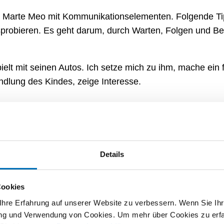
et Marte Meo mit Kommunikationselementen. Folgende T
probieren. Es geht darum, durch Warten, Folgen und B
pielt mit seinen Autos. Ich setze mich zu ihm, mache ein
ndlung des Kindes, zeige Interesse.
wahr, dass ich mich zu ihm setze. Es realisiert, dass e
rscheint ihm sein Tun richtig und wichtig. Vielleicht blic
ner Moment, den wir beide geniessen können.
Details
n zu und benenne, was das Kind macht: «Ah, du fährst m
Cookies
n dem, was es tut. Das stärkt seinen Selbstwert, macht e
hre Erfahrung auf unserer Website zu verbessern. Wenn Sie Ihre
. Und dadurch, dass sich das Kind in seinem Umfeld wo
rung und Verwendung von Cookies. Um mehr über Cookies zu erfa
eues zu lernen.