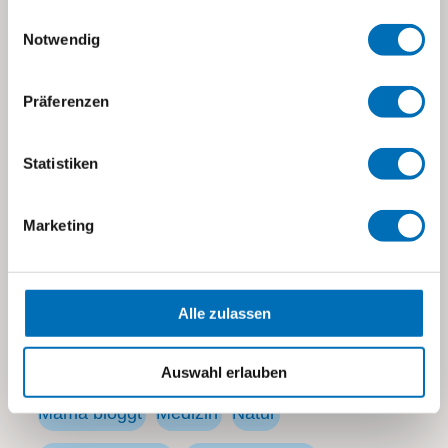
Einwilligungsauswahl
Notwendig
Themen
Präferenzen
Alle
Aus der Stiftung
Autismus
Baby
Statistiken
Behinderung
Eltern
Erziehung
Forschung
Marketing
Fortschritt
Freizeit
Heilpädagogische Früherziehung
Alle zulassen
Heilpädagogische Tagesschule visoparents
Ich bin...
Kind
Kinderhaus
Kita
Auswahl erlauben
Mama bloggt
Medizin
Natur