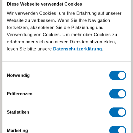
E-Mail-Adresse
*
Diese Webseite verwendet Cookies
Wir verwenden Cookies, um Ihre Erfahrung auf unserer
Website zu verbessern. Wenn Sie Ihre Navigation
Website
fortsetzen, akzeptieren Sie die Platzierung und
Verwendung von Cookies. Um mehr über Cookies zu
Name, E-Mail-Adresse und Website in
erfahren oder sich von diesen Diensten abzumelden,
diesem Browser für meinen nächsten
lesen Sie bitte unsere
Datenschutzerklärung
.
Kommentar speichern.
Einwilligungsauswahl
Notwendig
Präferenzen
Das könnte Sie auch interessieren
Statistiken
Marketing