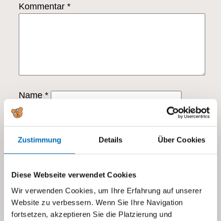
Kommentar
*
Name
*
E-Mail-Adresse
*
Zustimmung
Details
Über Cookies
Website
Diese Webseite verwendet Cookies
Name, E-Mail-Adresse und Website in
diesem Browser für meinen nächsten
Wir verwenden Cookies, um Ihre Erfahrung auf unserer
Website zu verbessern. Wenn Sie Ihre Navigation
Kommentar speichern.
fortsetzen, akzeptieren Sie die Platzierung und