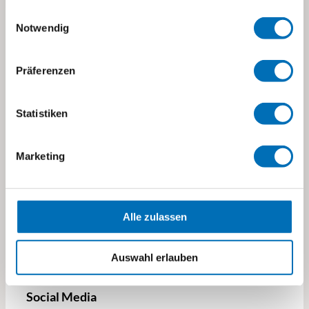
Einwilligungsauswahl
Notwendig
Stiftung visoparents
Präferenzen
Stettbachstrasse 10
8600 Dübendorf
Statistiken
visoparents@visoparents.ch
+41 43 355 10 20
Marketing
→ Standorte und Kontakte
→ Impressum
Alle zulassen
→ Datenschutz
Auswahl erlauben
Social Media