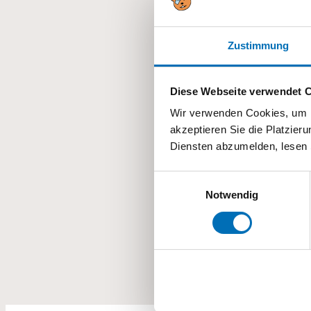
Zum Kalender
Zustimmung
Diese Webseite verwendet 
DETAILS
Datum:
Wir verwenden Cookies, um I
akzeptieren Sie die Platzie
17.09.2024
Diensten abzumelden, lesen 
Kategorien:
Alle
,
Tagesschule vi
Einwilligungsauswahl
Notwendig