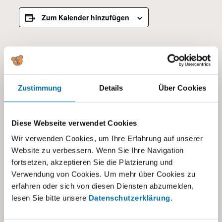
Zum Kalender hinzufügen
DETAILS
Beginn:
23.12.2024
Zustimmung
Details
Über Cookies
Ende:
03.01.2025
Diese Webseite verwendet Cookies
Kategorien:
Wir verwenden Cookies, um Ihre Erfahrung auf unserer
Alle
,
Kita Baar
,
Kita Dübendorf
Website zu verbessern. Wenn Sie Ihre Navigation
fortsetzen, akzeptieren Sie die Platzierung und
Verwendung von Cookies. Um mehr über Cookies zu
erfahren oder sich von diesen Diensten abzumelden,
lesen Sie bitte unsere
Datenschutzerklärung
.