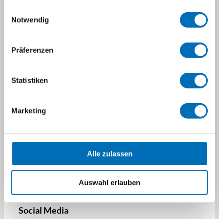
Einwilligungsauswahl
Notwendig
Stiftung visoparents
Präferenzen
Stettbachstrasse 10
8600 Dübendorf
Statistiken
visoparents@visoparents.ch
+41 43 355 10 20
Marketing
→ Standorte und Kontakte
→ Impressum
Alle zulassen
→ Datenschutz
Auswahl erlauben
Social Media