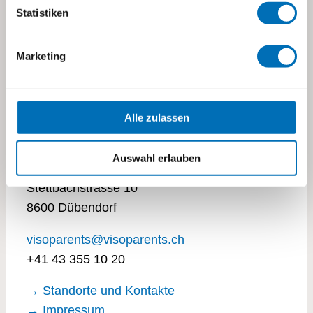
Alle
,
Entlastung
,
Kita Dübendorf
Statistiken
Marketing
Alle zulassen
Stiftung visoparents
Auswahl erlauben
Stettbachstrasse 10
8600 Dübendorf
visoparents@visoparents.ch
+41 43 355 10 20
→ Standorte und Kontakte
→ Impressum