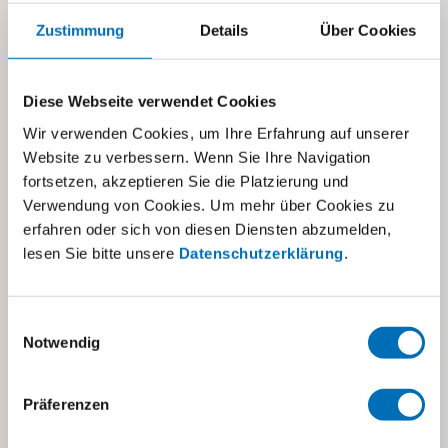
Wochenendgestaltung, den Anmeldeprozess und
Zustimmung
Details
Über Cookies
die Finanzierung wenden Sie sich bitte an die
Kinderhausleitung:
kinderhaus@visoparents.ch
, T
043 355 10 26.
Diese Webseite verwendet Cookies
Wir verwenden Cookies, um Ihre Erfahrung auf unserer
Website zu verbessern. Wenn Sie Ihre Navigation
fortsetzen, akzeptieren Sie die Platzierung und
Zum Kalender hinzufügen
Verwendung von Cookies. Um mehr über Cookies zu
erfahren oder sich von diesen Diensten abzumelden,
lesen Sie bitte unsere
Datenschutzerklärung
.
DETAILS
Beginn:
Einwilligungsauswahl
08.12.2023, 18:00
Notwendig
Ende:
10.12.2023, 18:00
Präferenzen
Kategorien: