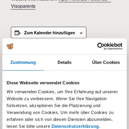
Visoparents
Zum Kalender hinzufügen
DETAILS
Zustimmung
Details
Über Cookies
Datum:
27.11.2025
Zeit:
Diese Webseite verwendet Cookies
19:30 - 21:00
Wir verwenden Cookies, um Ihre Erfahrung auf unserer
Website zu verbessern. Wenn Sie Ihre Navigation
Kategorien:
fortsetzen, akzeptieren Sie die Platzierung und
Alle
,
Eltern- und Fachberatung
Verwendung von Cookies. Um mehr über Cookies zu
erfahren oder sich von diesen Diensten abzumelden,
lesen Sie bitte unsere
Datenschutzerklärung
.