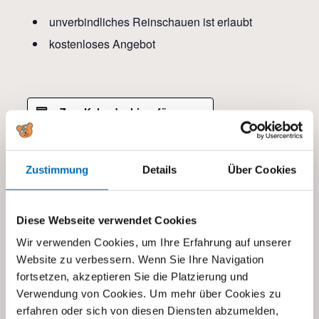
unverbindliches Reinschauen ist erlaubt
kostenloses Angebot
Zum Kalender hinzufügen
Zustimmung
Details
Über Cookies
DETAILS
Datum:
01.02.2024
Diese Webseite verwendet Cookies
Zeit:
Wir verwenden Cookies, um Ihre Erfahrung auf unserer
19:00 - 21:00
Website zu verbessern. Wenn Sie Ihre Navigation
Kategorien:
fortsetzen, akzeptieren Sie die Platzierung und
Verwendung von Cookies. Um mehr über Cookies zu
Alle
,
Eltern- und Fachberatung
erfahren oder sich von diesen Diensten abzumelden,