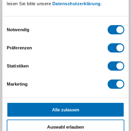
lesen Sie bitte unsere
Datenschutzerklärung
.
Einwilligungsauswahl
Notwendig
Präferenzen
Stiftung visoparents
Statistiken
Stettbachstrasse 10
8600 Dübendorf
Marketing
visoparents@visoparents.ch
+41 43 355 10 20
Alle zulassen
→ Standorte und Kontakte
→ Impressum
Auswahl erlauben
→ Datenschutz