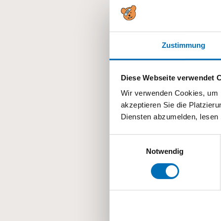
Zum Kalender
Zustimmung
DETAILS
Datum:
Diese Webseite verwendet 
16.11.
Wir verwenden Cookies, um I
akzeptieren Sie die Platzie
Zeit:
Diensten abzumelden, lesen 
19:00 - 21:00
Kategorien:
Einwilligungsauswahl
Alle
,
Eltern- und Fa
Notwendig