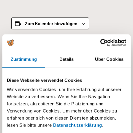
Zum Kalender hinzufügen
DETAILS
Datum:
Zustimmung
Details
Über Cookies
22.09.2025
Zeit:
Diese Webseite verwendet Cookies
19:00 - 21:00
Wir verwenden Cookies, um Ihre Erfahrung auf unserer
Kategorien:
Website zu verbessern. Wenn Sie Ihre Navigation
Alle
,
Eltern- und Fachberatung
fortsetzen, akzeptieren Sie die Platzierung und
Verwendung von Cookies. Um mehr über Cookies zu
erfahren oder sich von diesen Diensten abzumelden,
lesen Sie bitte unsere
Datenschutzerklärung
.