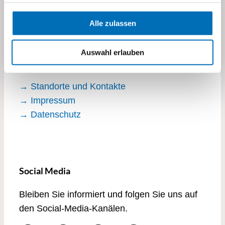
Stettbachstrasse 10
Alle zulassen
8600 Dübendorf
visoparents@visoparents.ch
Auswahl erlauben
+41 43 355 10 20
→ Standorte und Kontakte
→ Impressum
→ Datenschutz
Social Media
Bleiben Sie informiert und folgen Sie uns auf
den Social-Media-Kanälen.