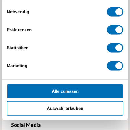
Einwilligungsauswahl
Notwendig
Stiftung visoparents
Präferenzen
Stettbachstrasse 10
8600 Dübendorf
Statistiken
visoparents@visoparents.ch
+41 43 355 10 20
Marketing
→ Standorte und Kontakte
→ Impressum
Alle zulassen
→ Datenschutz
Auswahl erlauben
Social Media