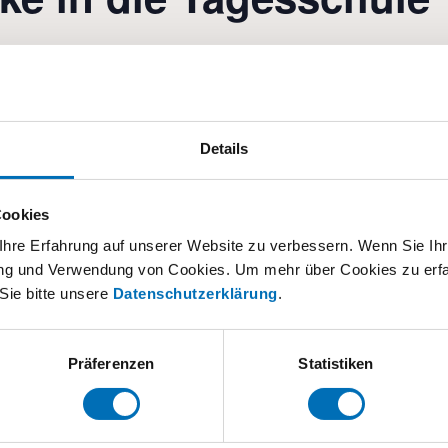
nd die Eltern- und Fachberatung stellen sich vor. Behör
nd eingeladen, einen Einblick in den Alltag an unserer
parents.ch
Details
 hinzufügen
Cookies
hre Erfahrung auf unserer Website zu verbessern. Wenn Sie Ihre
rung und Verwendung von Cookies. Um mehr über Cookies zu erfa
Sie bitte unsere
Datenschutzerklärung
.
Präferenzen
Statistiken