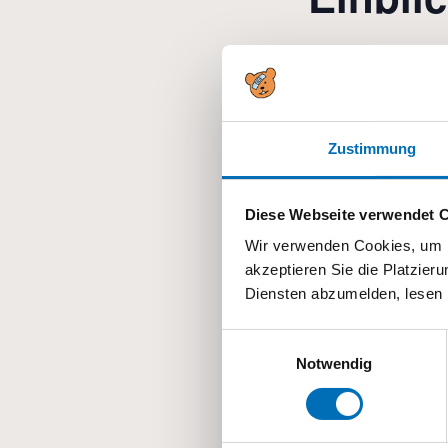
Die Tagesschule u
Öffentlichkeit si
visoparents@viso
Zustimmung
Zum Kalender
Diese Webseite verwendet 
Wir verwenden Cookies, um I
akzeptieren Sie die Platzie
Diensten abzumelden, lesen 
DETAILS
Datum:
Einwilligungsauswahl
07.07.2023
Notwendig
Zeit:
13:30 - 15:30