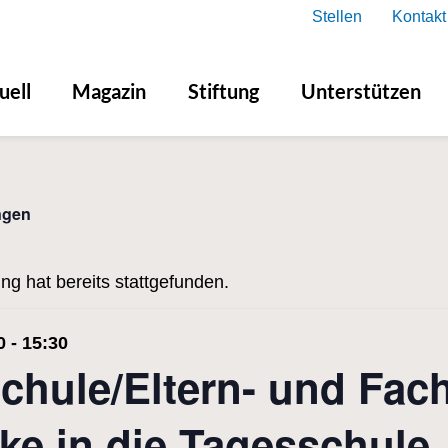
Stellen
Kontakt
uell
Magazin
Stiftung
Unterstützen
ngen
ng hat bereits stattgefunden.
0
-
15:30
chule/Eltern- und Fac
cke in die Tagesschule