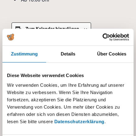
Zum Kalender hinzufügen
Zustimmung
Details
Über Cookies
DETAILS
Datum:
28.05.2025
Diese Webseite verwendet Cookies
Kategorien:
Wir verwenden Cookies, um Ihre Erfahrung auf unserer
Alle
,
Kita Baar
,
Kita Dübendorf
Website zu verbessern. Wenn Sie Ihre Navigation
fortsetzen, akzeptieren Sie die Platzierung und
Verwendung von Cookies. Um mehr über Cookies zu
erfahren oder sich von diesen Diensten abzumelden,
lesen Sie bitte unsere
Datenschutzerklärung
.