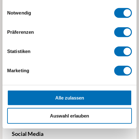
Einwilligungsauswahl
Notwendig
Stiftung visoparents
Präferenzen
Stettbachstrasse 10
8600 Dübendorf
Statistiken
visoparents@visoparents.ch
+41 43 355 10 20
Marketing
→ Standorte und Kontakte
→ Impressum
Alle zulassen
→ Datenschutz
Auswahl erlauben
Social Media