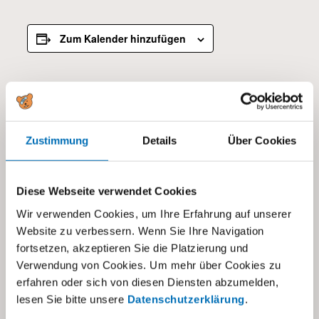
Zum Kalender hinzufügen
DETAILS
Datum:
22.03.2025
Zustimmung
Details
Über Cookies
Zeit:
10:00 - 13:00
Diese Webseite verwendet Cookies
Kategorien:
Wir verwenden Cookies, um Ihre Erfahrung auf unserer
Alle
,
Eltern- und Fachberatung
,
Frühförderung
Website zu verbessern. Wenn Sie Ihre Navigation
Autismus FFA
,
Schule IFA
fortsetzen, akzeptieren Sie die Platzierung und
Verwendung von Cookies. Um mehr über Cookies zu
erfahren oder sich von diesen Diensten abzumelden,
lesen Sie bitte unsere
Datenschutzerklärung
.